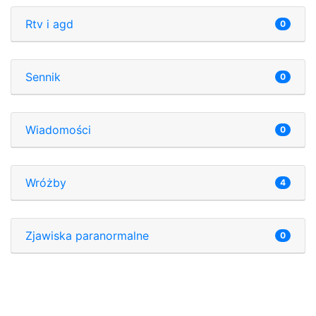
Rtv i agd
0
Sennik
0
Wiadomości
0
Wróżby
4
Zjawiska paranormalne
0