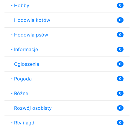
-
Hobby
0
-
Hodowla kotów
0
-
Hodowla psów
0
-
Informacje
0
-
Ogłoszenia
0
-
Pogoda
0
-
Różne
0
-
Rozwój osobisty
0
-
Rtv i agd
0