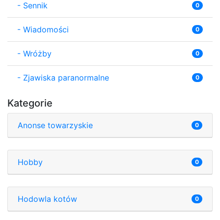
-
Sennik
0
-
Wiadomości
0
-
Wróżby
0
-
Zjawiska paranormalne
0
Kategorie
Anonse towarzyskie
0
Hobby
0
Hodowla kotów
0