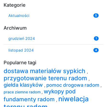
Kategorie
Aktualności
5
Archiwum
grudzień 2024
1
listopad 2024
4
Popularne tagi
dostawa materiałów sypkich
,
przygotowanie terenu radom
,
giełda klasyków
pomoc drogowa radom
,
,
wykopy pod
prace ziemne radom
,
niwelacja
fundamenty radom
,
terenu radom