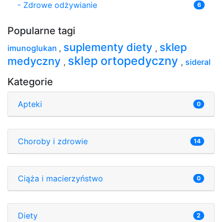
-
Zdrowe odżywianie
6
Popularne tagi
suplementy diety
sklep
imunoglukan
,
,
sklep ortopedyczny
medyczny
,
,
sideral
Kategorie
Apteki
0
Choroby i zdrowie
14
Ciąża i macierzyństwo
0
Diety
2