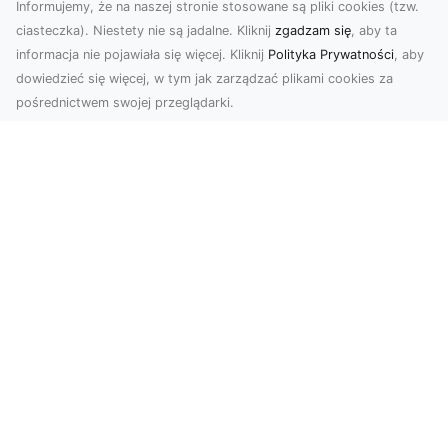
Informujemy, że na naszej stronie stosowane są pliki cookies (tzw.
ciasteczka). Niestety nie są jadalne. Kliknij
zgadzam się
, aby ta
informacja nie pojawiała się więcej. Kliknij
Polityka Prywatności
, aby
dowiedzieć się więcej, w tym jak zarządzać plikami cookies za
pośrednictwem swojej przeglądarki.
Zdjęcia dronem Tarnów – odkryj nowy
wymiar fotografii z powietrza
Wprowadzenie do fotografii dronowej
Współczesne technologie otwierają przed nami
nowe możliwości ...