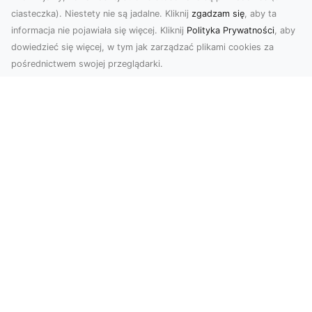
ciasteczka). Niestety nie są jadalne. Kliknij
zgadzam się
, aby ta
informacja nie pojawiała się więcej. Kliknij
Polityka Prywatności
, aby
dowiedzieć się więcej, w tym jak zarządzać plikami cookies za
pośrednictwem swojej przeglądarki.
Zdjęcia dronem Tarnów – odkryj nowy
wymiar fotografii z powietrza
Wprowadzenie do fotografii dronowej
Współczesne technologie otwierają przed nami
nowe możliwości ...