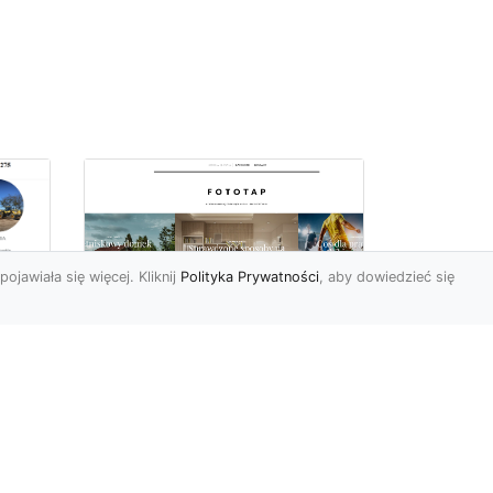
pojawiała się więcej. Kliknij
Polityka Prywatności
, aby dowiedzieć się
 –
Jak kłaść tapety na
flizelinie? Poznaj
najlepsze sposoby!
i
Tapety flizelinowe stały się