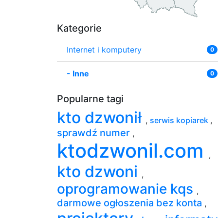
Kategorie
Internet i komputery
0
-
Inne
0
Popularne tagi
kto dzwonił
,
serwis kopiarek
,
sprawdź numer
,
ktodzwonil.com
,
kto dzwoni
,
oprogramowanie kqs
,
darmowe ogłoszenia bez konta
,