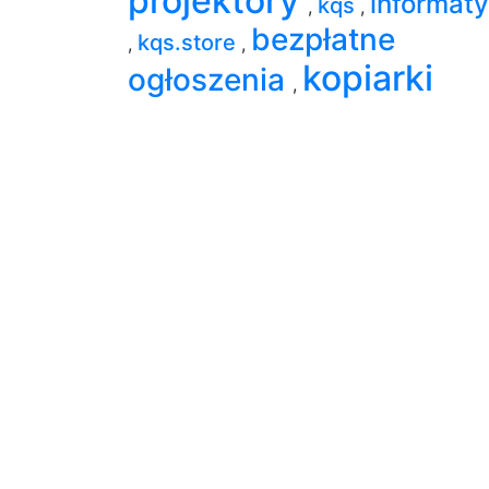
projektory
informat
kqs
,
,
bezpłatne
kqs.store
,
,
kopiarki
ogłoszenia
,