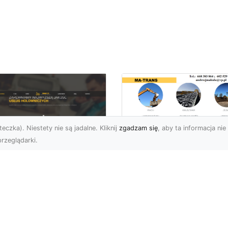
eczka). Niestety nie są jadalne. Kliknij
zgadzam się
, aby ta informacja nie 
rzeglądarki.
Przygotowanie
Terenu pod Budowę
U XMar – Spokój i
Jak MA-TRANS
zpieczeństwo na
Realizuje
odze dzięki
Kompleksowe Usług
łodobowej Pomocy
Ziemne?
ogowej w Radomiu