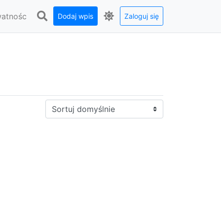
watnośc
Dodaj wpis
Zaloguj się
Sortuj: