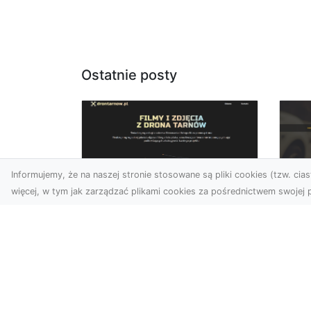
Ostatnie posty
Informujemy, że na naszej stronie stosowane są pliki cookies (tzw. ciast
więcej, w tym jak zarządzać plikami cookies za pośrednictwem swojej p
Zdjęcia dronem
FH
Tarnów – odkryj nowy
Be
wymiar fotografii z
Dr
powietrza
Ca
Wprowadzenie do fotografii
Dr
dronowej Współczesne