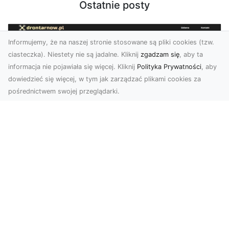
Ostatnie posty
Informujemy, że na naszej stronie stosowane są pliki cookies (tzw.
ciasteczka). Niestety nie są jadalne. Kliknij
zgadzam się
, aby ta
informacja nie pojawiała się więcej. Kliknij
Polityka Prywatności
, aby
dowiedzieć się więcej, w tym jak zarządzać plikami cookies za
pośrednictwem swojej przeglądarki.
Zdjęcia dronem Tarnów – odkryj nowy
wymiar fotografii z powietrza
Wprowadzenie do fotografii dronowej
Współczesne technologie otwierają przed nami
nowe możliwości ...