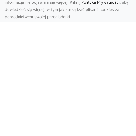
informacja nie pojawiała się więcej. Kliknij
Polityka Prywatności
, aby
dowiedzieć się więcej, w tym jak zarządzać plikami cookies za
pośrednictwem swojej przeglądarki.
Zdjęcia dronem Tarnów – odkryj nowy
wymiar fotografii z powietrza
Wprowadzenie do fotografii dronowej
Współczesne technologie otwierają przed nami
nowe możliwości ...