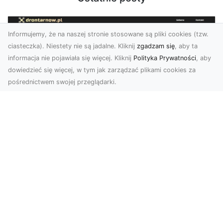
Informujemy, że na naszej stronie stosowane są pliki cookies (tzw.
ciasteczka). Niestety nie są jadalne. Kliknij
zgadzam się
, aby ta
informacja nie pojawiała się więcej. Kliknij
Polityka Prywatności
, aby
dowiedzieć się więcej, w tym jak zarządzać plikami cookies za
pośrednictwem swojej przeglądarki.
Zdjęcia dronem Tarnów – odkryj nowy
wymiar fotografii z powietrza
Wprowadzenie do fotografii dronowej
Współczesne technologie otwierają przed nami
nowe możliwości ...