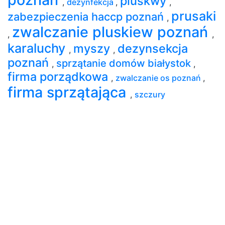
pluskwy
,
dezynfekcja
,
,
prusaki
zabezpieczenia haccp poznań
,
zwalczanie pluskiew poznań
,
,
karaluchy
myszy
dezynsekcja
,
,
poznań
sprzątanie domów białystok
,
,
firma porządkowa
,
zwalczanie os poznań
,
firma sprzątająca
,
szczury