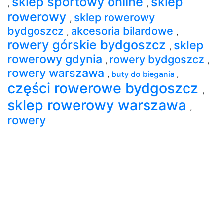
sklep sportowy online
sklep
,
,
rowerowy
sklep rowerowy
,
bydgoszcz
akcesoria bilardowe
,
,
rowery górskie bydgoszcz
sklep
,
rowerowy gdynia
rowery bydgoszcz
,
,
rowery warszawa
,
buty do biegania
,
części rowerowe bydgoszcz
,
sklep rowerowy warszawa
,
rowery