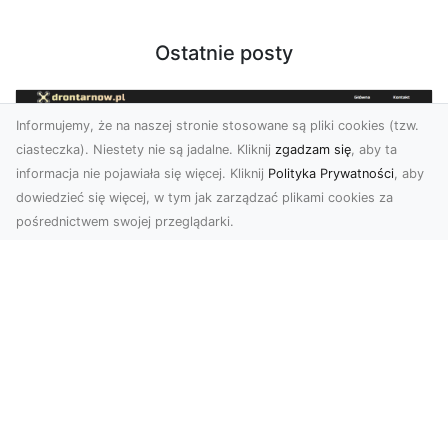
Ostatnie posty
Informujemy, że na naszej stronie stosowane są pliki cookies (tzw.
ciasteczka). Niestety nie są jadalne. Kliknij
zgadzam się
, aby ta
informacja nie pojawiała się więcej. Kliknij
Polityka Prywatności
, aby
dowiedzieć się więcej, w tym jak zarządzać plikami cookies za
pośrednictwem swojej przeglądarki.
Zdjęcia dronem Tarnów – odkryj nowy
wymiar fotografii z powietrza
Wprowadzenie do fotografii dronowej
Współczesne technologie otwierają przed nami