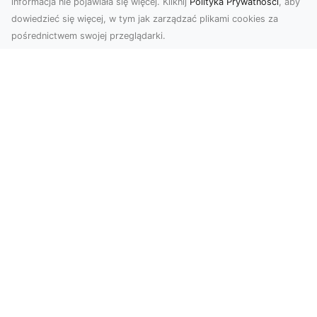
informacja nie pojawiała się więcej. Kliknij
Polityka Prywatności
, aby
dowiedzieć się więcej, w tym jak zarządzać plikami cookies za
pośrednictwem swojej przeglądarki.
Zdjęcia dronem Tarnów – odkryj nowy
wymiar fotografii z powietrza
Wprowadzenie do fotografii dronowej
Współczesne technologie otwierają przed nami
nowe możliwości ...