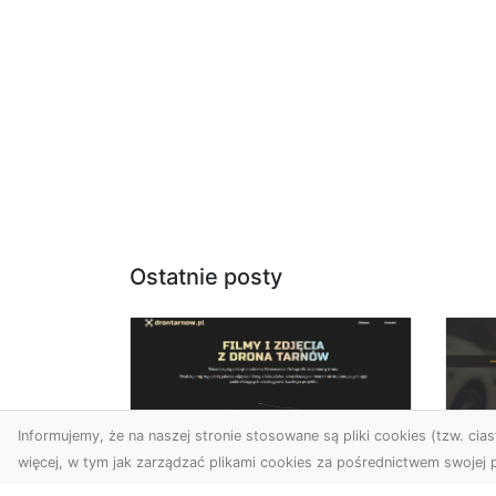
Ostatnie posty
Informujemy, że na naszej stronie stosowane są pliki cookies (tzw. ciast
więcej, w tym jak zarządzać plikami cookies za pośrednictwem swojej p