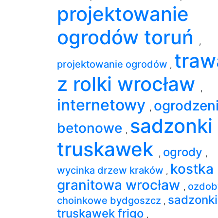
projektowanie
ogrodów toruń
,
traw
projektowanie ogrodów
,
z rolki wrocław
,
internetowy
ogrodzen
,
sadzonki
betonowe
,
truskawek
ogrody
,
,
kostka
wycinka drzew kraków
,
granitowa wrocław
ozdob
,
sadzonki
choinkowe bydgoszcz
,
truskawek frigo
,