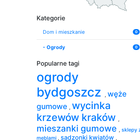
Kategorie
Dom i mieszkanie
0
-
Ogrody
0
Popularne tagi
ogrody
bydgoszcz
węże
,
wycinka
gumowe
,
krzewów kraków
,
mieszanki gumowe
,
sklepy 
sadzonki kwiatów
meblami
,
,