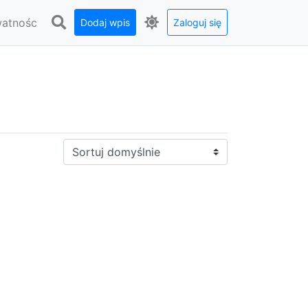
watnośc
Dodaj wpis
Zaloguj się
Sortuj: