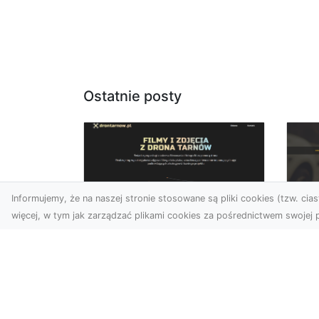
Ostatnie posty
Informujemy, że na naszej stronie stosowane są pliki cookies (tzw. ciast
więcej, w tym jak zarządzać plikami cookies za pośrednictwem swojej p
Zdjęcia dronem
FH
Tarnów – odkryj nowy
Be
wymiar fotografii z
Dr
powietrza
Ca