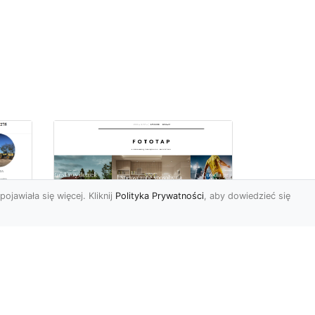
pojawiała się więcej. Kliknij
Polityka Prywatności
, aby dowiedzieć się
 –
Jak kłaść tapety na
flizelinie? Poznaj
najlepsze sposoby!
i