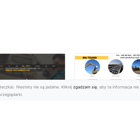
eczka). Niestety nie są jadalne. Kliknij
zgadzam się
, aby ta informacja nie 
rzeglądarki.
Przygotowanie
Terenu pod Budowę
U XMar – Spokój i
Jak MA-TRANS
zpieczeństwo na
Realizuje
odze dzięki
Kompleksowe Usług
łodobowej Pomocy