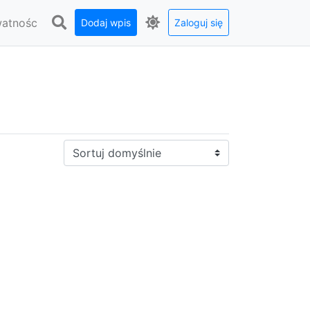
watnośc
Dodaj wpis
Zaloguj się
Sortuj: