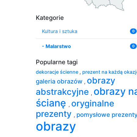
Kategorie
Kultura i sztuka
0
-
Malarstwo
0
Popularne tagi
dekoracje ścienne
,
prezent na każdą okaz
obrazy
galeria obrazów
,
obrazy n
abstrakcyjne
,
ścianę
oryginalne
,
prezenty
pomysłowe prezent
,
obrazy