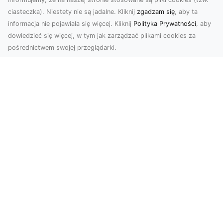
ciasteczka). Niestety nie są jadalne. Kliknij
zgadzam się
, aby ta
informacja nie pojawiała się więcej. Kliknij
Polityka Prywatności
, aby
dowiedzieć się więcej, w tym jak zarządzać plikami cookies za
pośrednictwem swojej przeglądarki.
Zdjęcia dronem Tarnów – odkryj nowy
wymiar fotografii z powietrza
Wprowadzenie do fotografii dronowej
Współczesne technologie otwierają przed nami
nowe możliwości ...