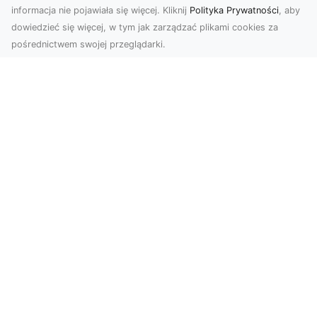
informacja nie pojawiała się więcej. Kliknij
Polityka Prywatności
, aby
dowiedzieć się więcej, w tym jak zarządzać plikami cookies za
pośrednictwem swojej przeglądarki.
Zdjęcia dronem Tarnów – odkryj nowy
wymiar fotografii z powietrza
Wprowadzenie do fotografii dronowej
Współczesne technologie otwierają przed nami
nowe możliwości ...