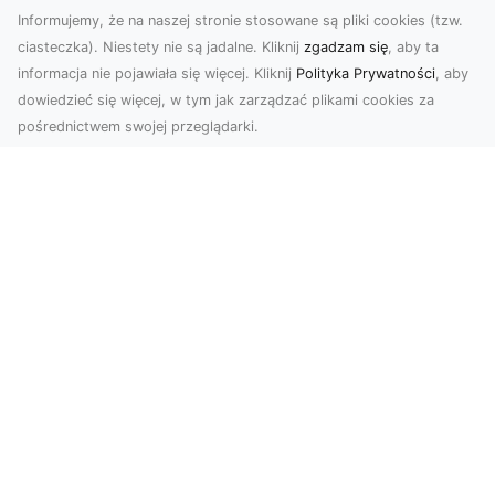
Informujemy, że na naszej stronie stosowane są pliki cookies (tzw.
ciasteczka). Niestety nie są jadalne. Kliknij
zgadzam się
, aby ta
informacja nie pojawiała się więcej. Kliknij
Polityka Prywatności
, aby
dowiedzieć się więcej, w tym jak zarządzać plikami cookies za
pośrednictwem swojej przeglądarki.
Zdjęcia dronem Tarnów – odkryj nowy
wymiar fotografii z powietrza
Wprowadzenie do fotografii dronowej
Współczesne technologie otwierają przed nami
nowe możliwości ...