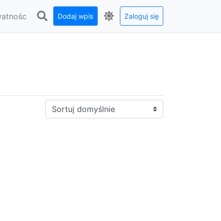
watnośc
Dodaj wpis
Zaloguj się
Sortuj: