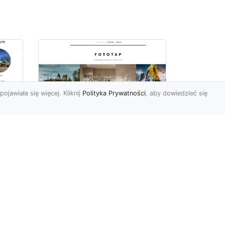
pojawiała się więcej. Kliknij
Polityka Prywatności
, aby dowiedzieć się
 –
Jak kłaść tapety na
flizelinie? Poznaj
najlepsze sposoby!
i
Tapety flizelinowe stały się
ostatnimi czasy jednymi z
najpopularniejszych w
est
naszym kraju. I bard...
ie