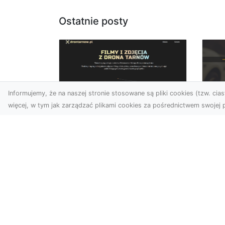
Ostatnie posty
Informujemy, że na naszej stronie stosowane są pliki cookies (tzw. ciast
więcej, w tym jak zarządzać plikami cookies za pośrednictwem swojej p
Zdjęcia dronem
FH
Tarnów – odkryj nowy
Be
wymiar fotografii z
Dr
powietrza
Ca
Wprowadzenie do fotografii
Dr
dronowej Współczesne
Dl
technologie otwierają przed
Naj
nami nowe możliwości ...