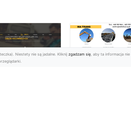
eczka). Niestety nie są jadalne. Kliknij
zgadzam się
, aby ta informacja nie 
rzeglądarki.
Przygotowanie
Terenu pod Budowę
U XMar – Spokój i
Jak MA-TRANS
zpieczeństwo na
Realizuje
odze dzięki
Kompleksowe Usług
łodobowej Pomocy
Ziemne?
ogowej w Radomiu
Dlaczego Odpowiednie
aczego FHU XMar to
Przygotowanie Terenu J
lepszy Wybór dla
Kluczowe? Przygotowan