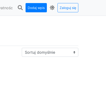
watnośc
Dodaj wpis
Zaloguj się
Sortuj: