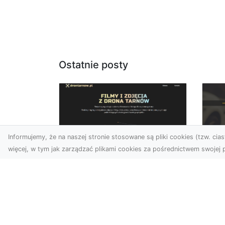
Ostatnie posty
Informujemy, że na naszej stronie stosowane są pliki cookies (tzw. ciast
więcej, w tym jak zarządzać plikami cookies za pośrednictwem swojej p
Zdjęcia dronem
FH
Tarnów – odkryj nowy
Be
wymiar fotografii z
Dr
powietrza
Ca
Wprowadzenie do fotografii