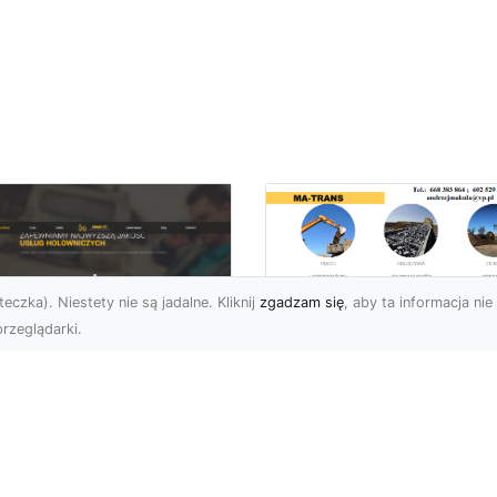
eczka). Niestety nie są jadalne. Kliknij
zgadzam się
, aby ta informacja nie 
rzeglądarki.
Przygotowanie
Terenu pod Budowę
U XMar – Spokój i
Jak MA-TRANS
zpieczeństwo na
Realizuje
odze dzięki
Kompleksowe Usług
łodobowej Pomocy
Ziemne?