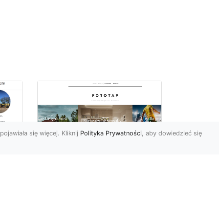
pojawiała się więcej. Kliknij
Polityka Prywatności
, aby dowiedzieć się
 –
Jak kłaść tapety na
flizelinie? Poznaj
najlepsze sposoby!
i
Tapety flizelinowe stały się