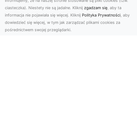
Informujemy, że na naszej stronie stosowane są pliki cookies (tzw.
ciasteczka). Niestety nie są jadalne. Kliknij
zgadzam się
, aby ta
informacja nie pojawiała się więcej. Kliknij
Polityka Prywatności
, aby
dowiedzieć się więcej, w tym jak zarządzać plikami cookies za
pośrednictwem swojej przeglądarki.
Zdjęcia dronem Tarnów – odkryj nowy
wymiar fotografii z powietrza
Wprowadzenie do fotografii dronowej
Współczesne technologie otwierają przed nami
nowe możliwości ...