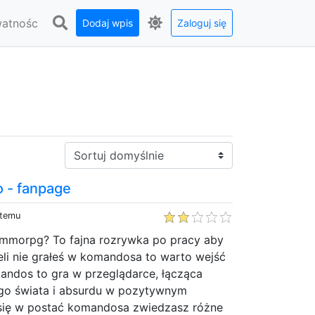
watnośc
Dodaj wpis
Zaloguj się
Sortuj:
o - fanpage
 temu
 mmorpg? To fajna rozrywka po pracy aby
eli nie grałeś w komandosa to warto wejść
andos to gra w przeglądarce, łącząca
go świata i absurdu w pozytywnym
 się w postać komandosa zwiedzasz różne