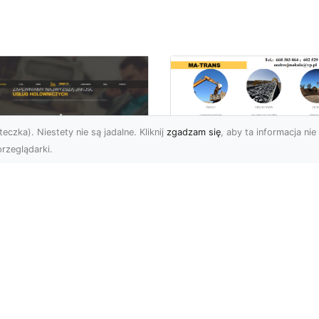
eczka). Niestety nie są jadalne. Kliknij
zgadzam się
, aby ta informacja nie 
rzeglądarki.
Przygotowanie
Terenu pod Budowę
U XMar – Spokój i
Jak MA-TRANS
zpieczeństwo na
Realizuje
odze dzięki
Kompleksowe Usług
łodobowej Pomocy
Ziemne?
ogowej w Radomiu
Dlaczego Odpowiednie
aczego FHU XMar to
Przygotowanie Terenu J
lepszy Wybór dla
Kluczowe? Przygotowan