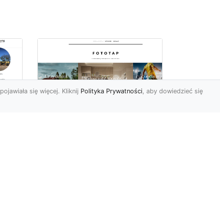
pojawiała się więcej. Kliknij
Polityka Prywatności
, aby dowiedzieć się
 –
Jak kłaść tapety na
flizelinie? Poznaj
najlepsze sposoby!
i
Tapety flizelinowe stały się
ostatnimi czasy jednymi z
najpopularniejszych w
est
naszym kraju. I bard...
ie