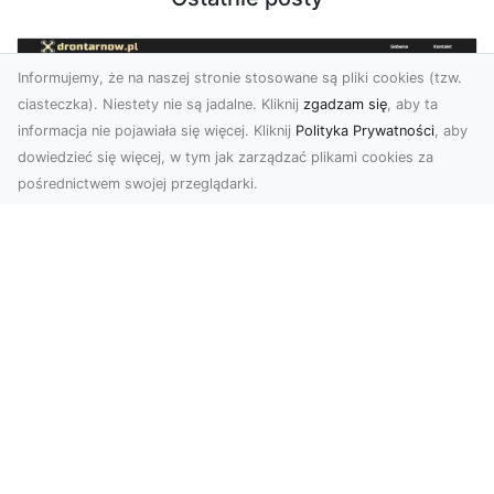
Informujemy, że na naszej stronie stosowane są pliki cookies (tzw.
ciasteczka). Niestety nie są jadalne. Kliknij
zgadzam się
, aby ta
informacja nie pojawiała się więcej. Kliknij
Polityka Prywatności
, aby
dowiedzieć się więcej, w tym jak zarządzać plikami cookies za
pośrednictwem swojej przeglądarki.
Zdjęcia dronem Tarnów – odkryj nowy
wymiar fotografii z powietrza
Wprowadzenie do fotografii dronowej
Współczesne technologie otwierają przed nami
nowe możliwości ...