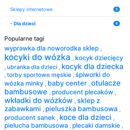
Sklepy internetowe
5
-
Dla dzieci
6
Popularne tagi
wyprawka dla noworodka sklep
,
kocyki do wózka
kocyk dziecięcy
,
kocyk dla dziecka
ubranka dla dzieci
,
,
śpiworki do
torby sportowe męskie
,
,
otulacze
baby center
wózka minky
,
,
bambusowe
producent plecaków
,
,
wkładki do wózków
sklep z
,
zabawkami
pieluszka bambusowa
,
,
koce dla dzieci
producent sanek
,
,
pielucha bambusowa
plecaki damskie
,
,