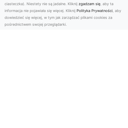
ciasteczka). Niestety nie są jadalne. Kliknij
zgadzam się
, aby ta
informacja nie pojawiała się więcej. Kliknij
Polityka Prywatności
, aby
dowiedzieć się więcej, w tym jak zarządzać plikami cookies za
pośrednictwem swojej przeglądarki.
Zdjęcia dronem Tarnów – odkryj nowy
wymiar fotografii z powietrza
Wprowadzenie do fotografii dronowej
Współczesne technologie otwierają przed nami
nowe możliwości ...