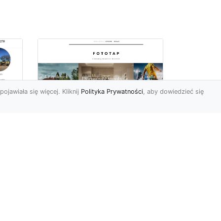
pojawiała się więcej. Kliknij
Polityka Prywatności
, aby dowiedzieć się
 –
Jak kłaść tapety na
flizelinie? Poznaj
najlepsze sposoby!
i
Tapety flizelinowe stały się
ostatnimi czasy jednymi z
najpopularniejszych w
est
naszym kraju. I bard...
ie