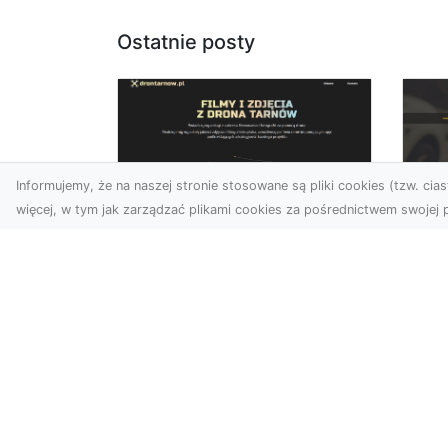
Ostatnie posty
Informujemy, że na naszej stronie stosowane są pliki cookies (tzw. ciast
więcej, w tym jak zarządzać plikami cookies za pośrednictwem swojej p
Zdjęcia dronem
FH
Tarnów – odkryj nowy
Be
wymiar fotografii z
Dr
powietrza
Ca
Wprowadzenie do fotografii
Dr
dronowej Współczesne
Dl
technologie otwierają przed
Naj
nami nowe możliwości ...