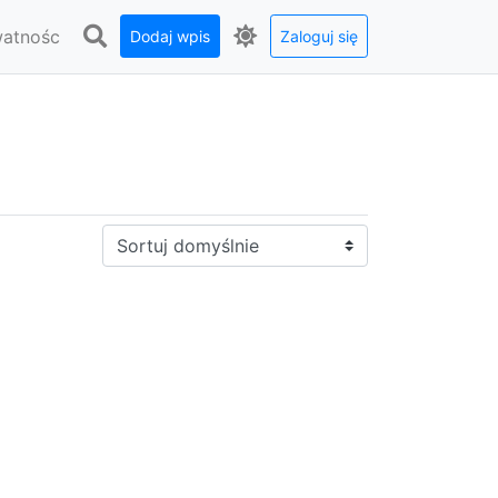
watnośc
Dodaj wpis
Zaloguj się
Sortuj: