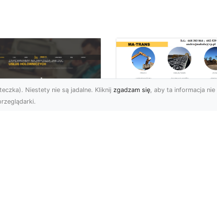
eczka). Niestety nie są jadalne. Kliknij
zgadzam się
, aby ta informacja nie 
rzeglądarki.
Przygotowanie
Terenu pod Budowę
U XMar – Spokój i
Jak MA-TRANS
zpieczeństwo na
Realizuje
odze dzięki
Kompleksowe Usług
łodobowej Pomocy
Ziemne?
ogowej w Radomiu
Dlaczego Odpowiednie
aczego FHU XMar to
Przygotowanie Terenu J
lepszy Wybór dla
Kluczowe? Przygotowan