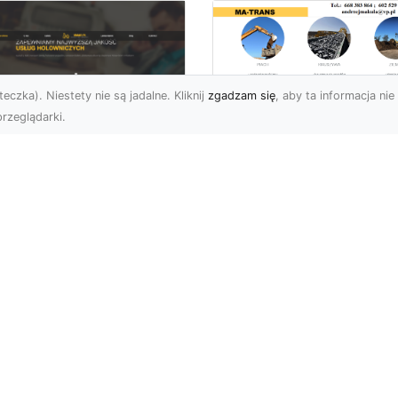
eczka). Niestety nie są jadalne. Kliknij
zgadzam się
, aby ta informacja nie 
rzeglądarki.
Przygotowanie
Terenu pod Budowę
U XMar – Spokój i
Jak MA-TRANS
zpieczeństwo na
Realizuje
odze dzięki
Kompleksowe Usług
łodobowej Pomocy
Ziemne?
ogowej w Radomiu
Dlaczego Odpowiednie
aczego FHU XMar to
Przygotowanie Terenu J
lepszy Wybór dla
Kluczowe? Przygotowan
erowców z Radomia i
terenu to podstawowy e
olic? W momencie, gdy
...
tyka na...