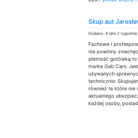
Skup aut Jaros
Dodano: 4 lata 2 tygodnie
Fachowe i profesjona
nie powinny zniechęc
płatność gotówką to t
marka Gab Cars. Jes
używanych sprawnych
technicznie. Skupuj
również te które nie
aktualnego ubezpiecz
każdej osoby, posiad