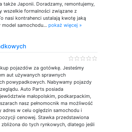
także Japonii. Doradzamy, remontujemy,
my wszelkie formalności związane z
o nasi kontrahenci ustalają kwotę jaką
 model samochodu...
pokaż więcej »
adkowych
e skup pojazdów za gotówkę. Jesteśmy
pem aut używanych sprawnych
 tych powypadkowych. Nabywamy pojazdy
zeglądu. Auto Parts posiada
ojewództwie małopolskim, podkarpackim,
obszarach nasz pełnomocnik ma możliwość
y adres w celu oględzin samochodu i
ozycji cenowej. Stawka przedstawiona
 zbliżona do tych rynkowych, dlatego jeśli