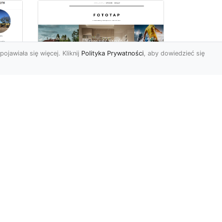
pojawiała się więcej. Kliknij
Polityka Prywatności
, aby dowiedzieć się
 –
Jak kłaść tapety na
flizelinie? Poznaj
najlepsze sposoby!
i
Tapety flizelinowe stały się
ostatnimi czasy jednymi z
najpopularniejszych w
est
naszym kraju. I bard...
ie
tap