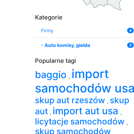
Kategorie
Firmy
4
-
Auto komisy, giełda
3
Popularne tagi
import
baggio
,
samochodów us
skup aut rzeszów
skup
,
import aut usa
aut
,
,
licytacje samochodów
,
skup samochodów