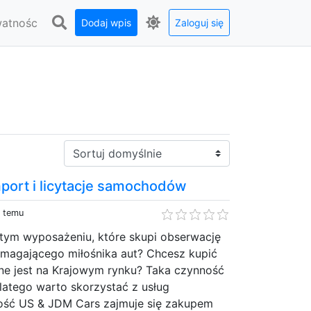
watnośc
Dodaj wpis
Zaloguj się
Sortuj:
port i licytacje samochodów
y temu
tym wyposażeniu, które skupi obserwację
ymagającego miłośnika aut? Chcesz kupić
pne jest na Krajowym rynku? Taka czynność
dlatego warto skorzystać z usług
ość US & JDM Cars zajmuje się zakupem