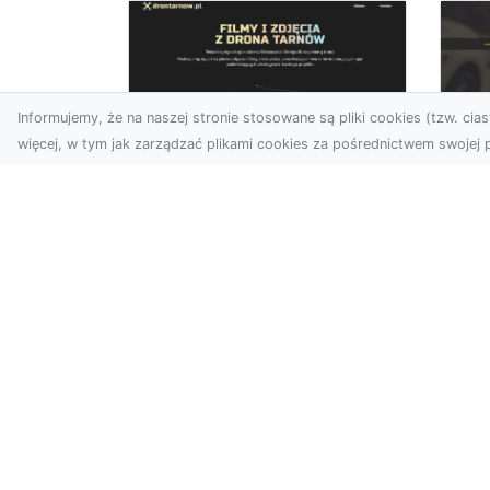
Informujemy, że na naszej stronie stosowane są pliki cookies (tzw. ciast
więcej, w tym jak zarządzać plikami cookies za pośrednictwem swojej p
Zdjęcia dronem
FH
Tarnów – odkryj nowy
Be
wymiar fotografii z
Dr
powietrza
Ca
Wprowadzenie do fotografii
Dr
dronowej Współczesne
Dl
technologie otwierają przed
Naj
nami nowe możliwości ...
Ki
Ok
spo