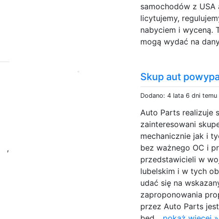
samochodów z USA a 
licytujemy, reguluje
nabyciem i wyceną. T
mogą wydać na dany
Skup aut powyp
Dodano: 4 lata 6 dni temu
Auto Parts realizuj
zainteresowani sku
mechanicznie jak i
a
bez ważnego OC i pr
,
przedstawicieli w w
lubelskim i w tych 
udać się na wskazan
zaproponowania prop
przez Auto Parts jest
będ...
pokaż więcej »