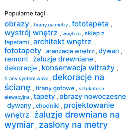
Popularne tagi
obrazy
fototapeta
,
firany na metry
,
,
wystrój wnętrz
sklep z
,
wnętrza
,
architekt wnętrz
tapetami
,
,
fototapety
dywan
aranżacja wnętrz
,
,
,
remont
żaluzje drewniane
,
,
konserwacja witraży
dekoracje
,
,
dekoracje na
firany system wave
,
ścianę
firany gotowe
,
,
sztukateria
tapety
obrazy nowoczesne
elewacyjna
,
,
projektowanie
dywany
chodniki
,
,
,
żaluzje drewniane na
wnętrz
,
wymiar
zasłony na metry
,