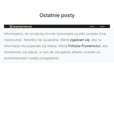
Ostatnie posty
Informujemy, że na naszej stronie stosowane są pliki cookies (tzw.
ciasteczka). Niestety nie są jadalne. Kliknij
zgadzam się
, aby ta
informacja nie pojawiała się więcej. Kliknij
Polityka Prywatności
, aby
dowiedzieć się więcej, w tym jak zarządzać plikami cookies za
pośrednictwem swojej przeglądarki.
Zdjęcia dronem Tarnów – odkryj nowy
wymiar fotografii z powietrza
Wprowadzenie do fotografii dronowej
Współczesne technologie otwierają przed nami