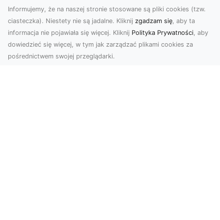
Informujemy, że na naszej stronie stosowane są pliki cookies (tzw.
ciasteczka). Niestety nie są jadalne. Kliknij
zgadzam się
, aby ta
informacja nie pojawiała się więcej. Kliknij
Polityka Prywatności
, aby
dowiedzieć się więcej, w tym jak zarządzać plikami cookies za
pośrednictwem swojej przeglądarki.
Zdjęcia dronem Tarnów – odkryj nowy
wymiar fotografii z powietrza
Wprowadzenie do fotografii dronowej
Współczesne technologie otwierają przed nami
nowe możliwości ...